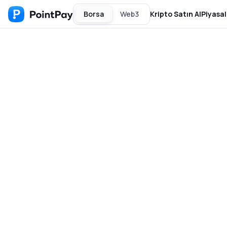
Borsa
Web3
Kripto Satın Al
Piyasal