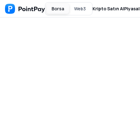
Borsa
Web3
Kripto Satın Al
Piyasal