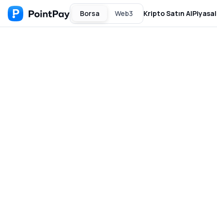
Borsa
Web3
Kripto Satın Al
Piyasal