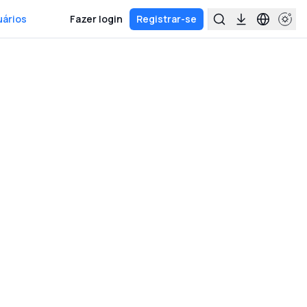
uários
Fazer login
Registrar-se