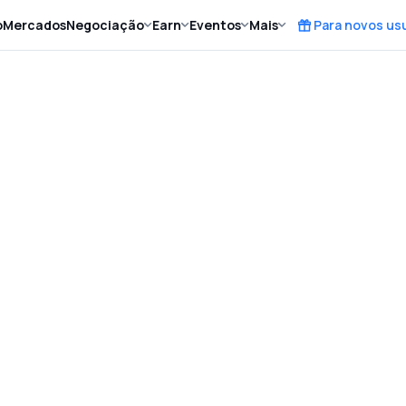
o
Mercados
Negociação
Earn
Eventos
Mais
Para novos us