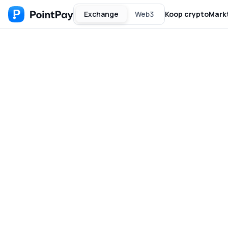
Exchange
Web3
Koop crypto
Mark