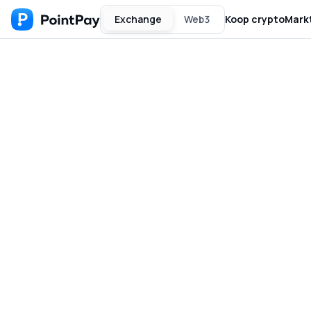
Exchange
Web3
Koop crypto
Mark