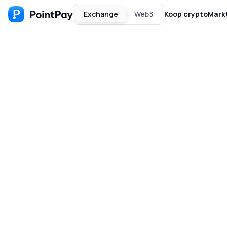
Exchange
Web3
Koop crypto
Mark