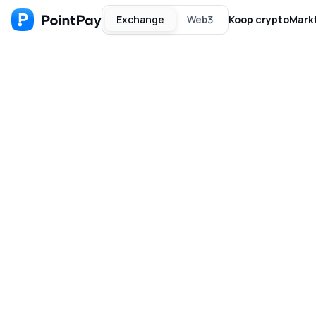
Exchange
Web3
Koop crypto
Mark