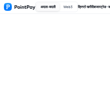
अदला-बदली
Web3
क्रिप्टो खरीदें
बाजार
ट्रेड
क