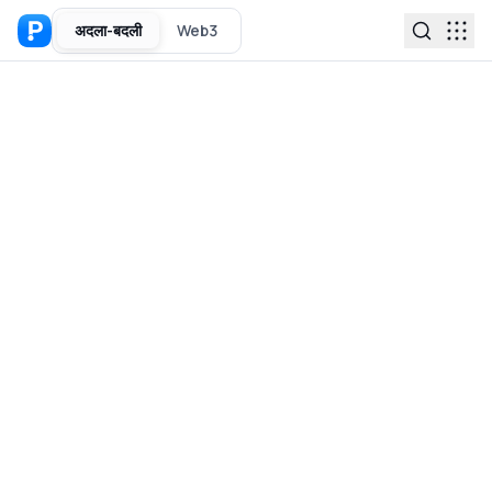
अदला-बदली
Web3