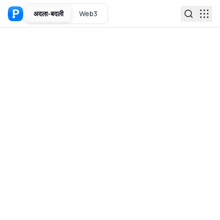
अदला-बदली
Web3