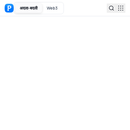
अदला-बदली
Web3