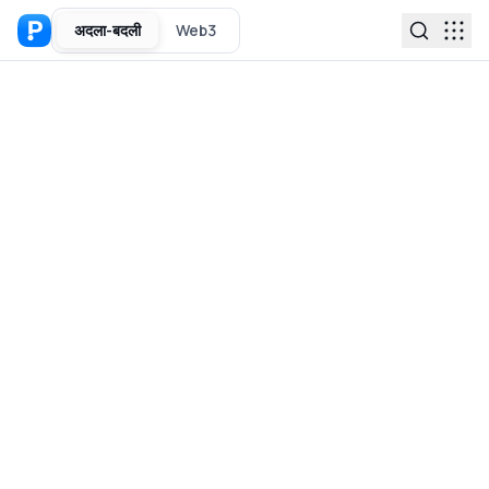
अदला-बदली
Web3