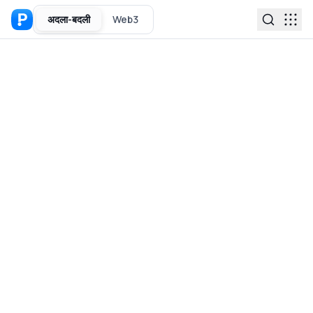
अदला-बदली
Web3