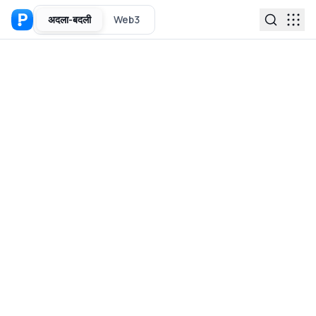
अदला-बदली
Web3