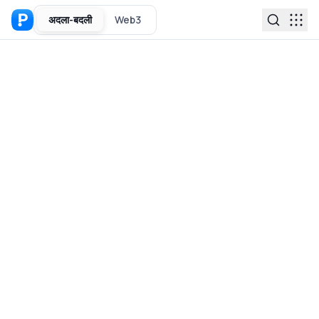
अदला-बदली
Web3