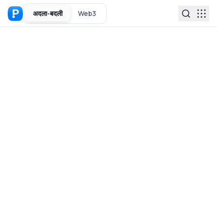
अदला-बदली
Web3