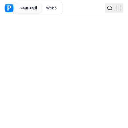
अदला-बदली
Web3