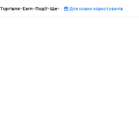
Торгівля
Earn
Події
Ще
Для нових користувачів