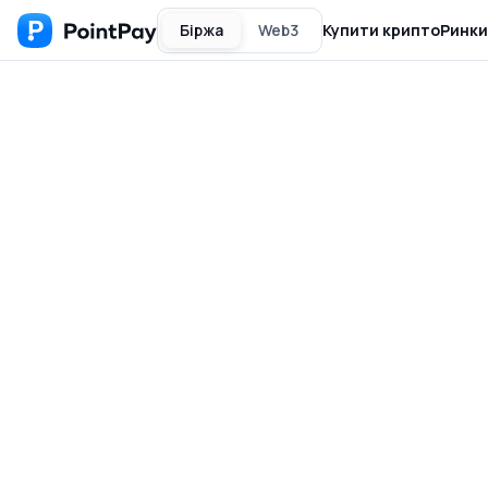
Біржа
Web3
Купити крипто
Ринки