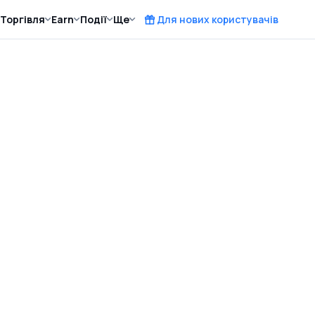
Торгівля
Earn
Події
Ще
Для нових користувачів