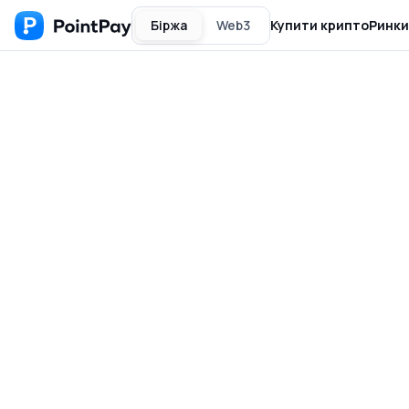
Біржа
Web3
Купити крипто
Ринки