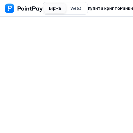
Біржа
Web3
Купити крипто
Ринки