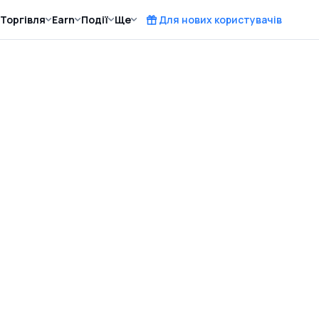
Торгівля
Earn
Події
Ще
Для нових користувачів