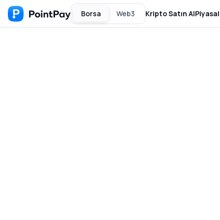
Borsa
Web3
Kripto Satın Al
Piyasal