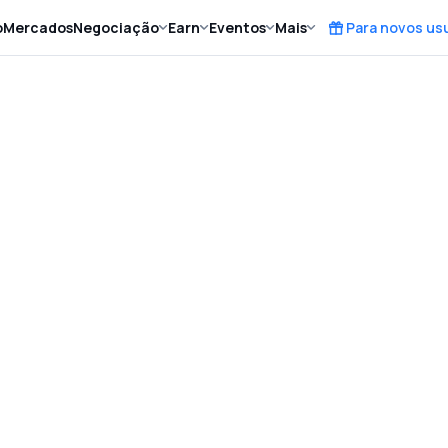
o
Mercados
Negociação
Earn
Eventos
Mais
Para novos us