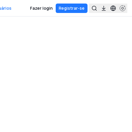
uários
Fazer login
Registrar-se