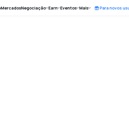
o
Mercados
Negociação
Earn
Eventos
Mais
Para novos us