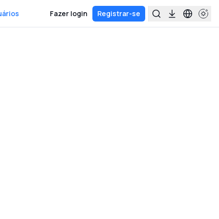
uários
Fazer login
Registrar-se