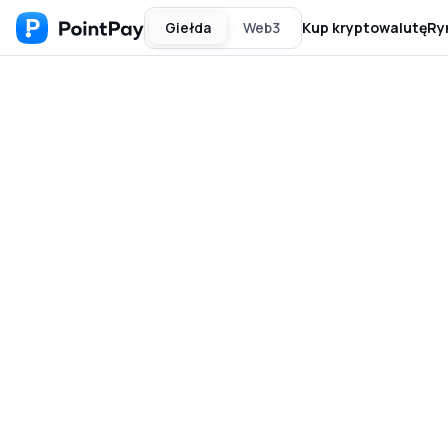
Giełda
Web3
Kup kryptowalutę
Ry