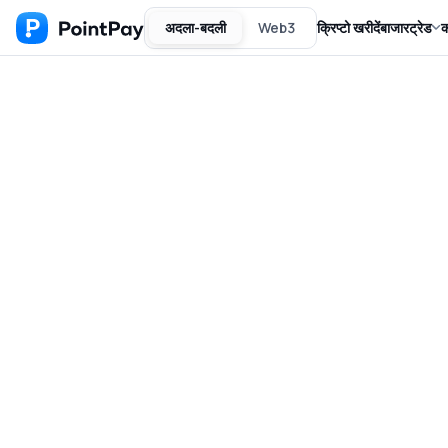
अदला-बदली
Web3
क्रिप्टो खरीदें
बाजार
ट्रेड
क