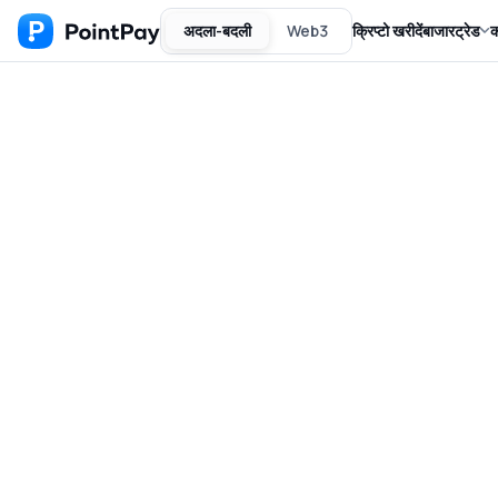
अदला-बदली
Web3
क्रिप्टो खरीदें
बाजार
ट्रेड
क