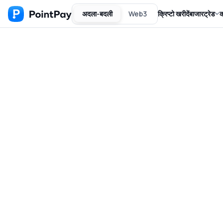
अदला-बदली
Web3
क्रिप्टो खरीदें
बाजार
ट्रेड
क