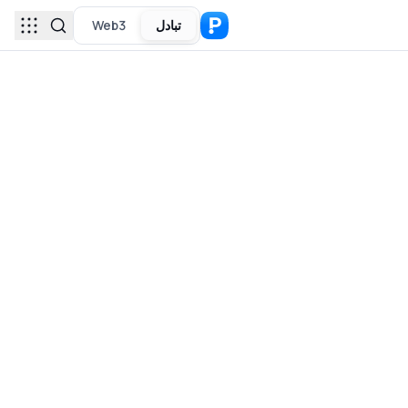
تبادل
Web3