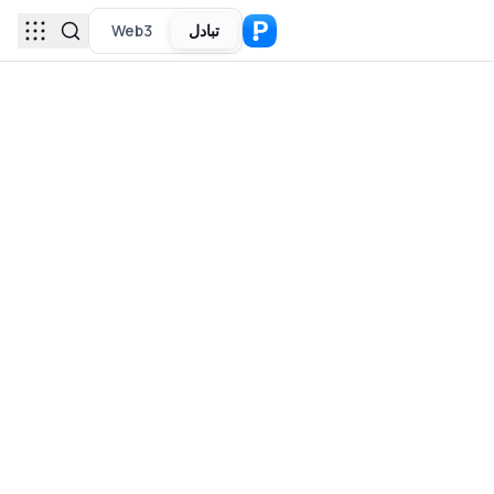
تبادل
Web3