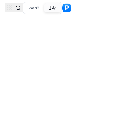
تبادل
Web3