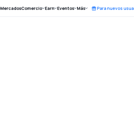
o
Mercados
Comercio
Earn
Eventos
Más
Para nuevos usua