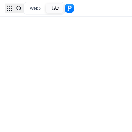
تبادل
Web3