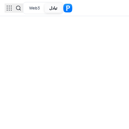
تبادل
Web3