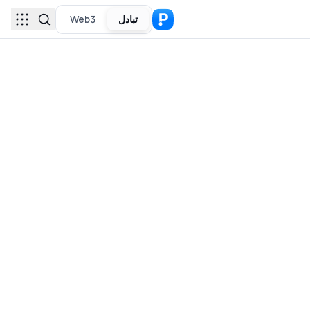
تبادل
Web3